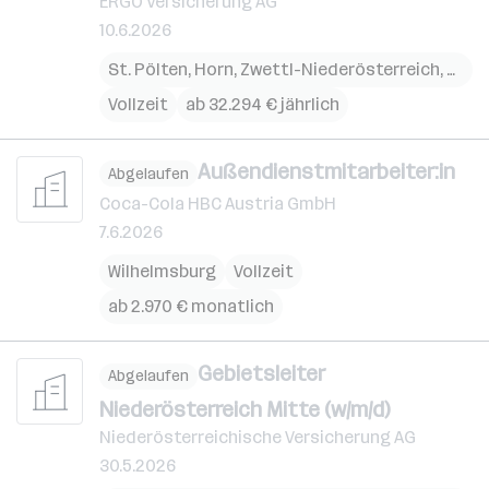
ERGO Versicherung AG
10.6.2026
St. Pölten
,
Horn
,
Zwettl-Niederösterreich
,
Gmü
Vollzeit
ab 32.294 € jährlich
Außendienstmitarbeiter:in
Abgelaufen
Coca-Cola HBC Austria GmbH
7.6.2026
Wilhelmsburg
Vollzeit
ab 2.970 € monatlich
Gebietsleiter
Abgelaufen
Niederösterreich Mitte (w/m/d)
Niederösterreichische Versicherung AG
30.5.2026