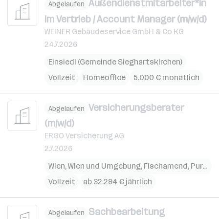
Außendienstmitarbeiter*in
Abgelaufen
im Vertrieb / Account Manager (m/w/d)
WEINER Gebäudeservice GmbH & Co KG
24.7.2026
Einsiedl (Gemeinde Sieghartskirchen)
Vollzeit
Homeoffice
5.000 € monatlich
Versicherungsberater
Abgelaufen
(m/w/d)
ERGO Versicherung AG
2.7.2026
Wien
,
Wien und Umgebung
,
Fischamend
,
Purkersdorf
Vollzeit
ab 32.294 € jährlich
Sachbearbeitung
Abgelaufen