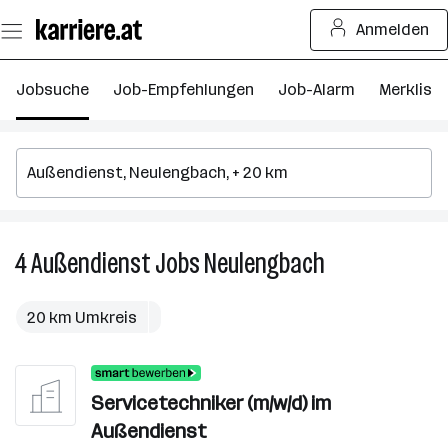
Zum
Anmelden
Seiteninhalt
springen
Jobsuche
Job-Empfehlungen
Job-Alarm
Merkliste
4
Außendienst
Jobs
Neulengbach
4
Außendienst
Jobs
20 km Umkreis
in
Neulengbach
Servicetechniker (m/w/d) im
Außendienst