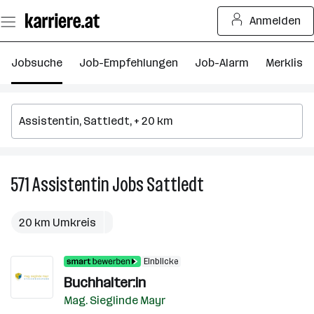
Zum
Anmelden
Seiteninhalt
springen
Jobsuche
Job-Empfehlungen
Job-Alarm
Merkliste
571
Assistentin
Jobs
Sattledt
571
Assistentin
Jobs
20 km Umkreis
in
Sattledt
Einblicke
Buchhalter:in
Mag. Sieglinde Mayr