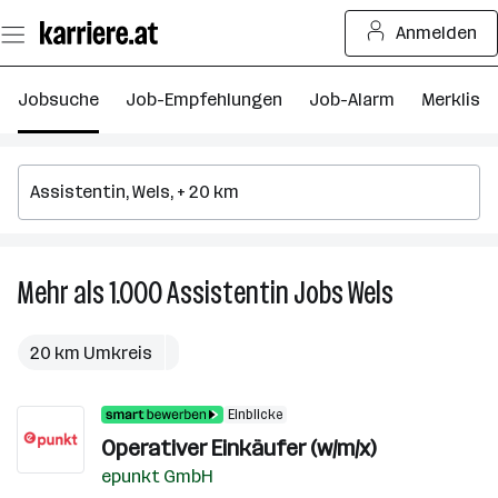
Zum
Anmelden
Seiteninhalt
springen
Jobsuche
Job-Empfehlungen
Job-Alarm
Merkliste
Mehr als 1.000
Assistentin
Jobs
Wels
Mehr
als
1.000
20 km Umkreis
Assistentin
Jobs
Einblicke
in
Operativer Einkäufer (w/m/x)
Wels
epunkt GmbH