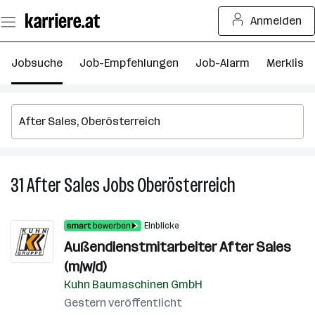
Zum
Anmelden
Seiteninhalt
springen
Jobsuche
Job-Empfehlungen
Job-Alarm
Merkliste
31
After Sales
Jobs
Oberösterreich
31
After
Sales
Einblicke
Jobs
Außendienstmitarbeiter After Sales
in
(m/w/d)
Oberösterreich
Kuhn Baumaschinen GmbH
Gestern veröffentlicht