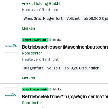
Anexia Holding GmbH
Heute veröffentlicht
Wien
,
Graz
,
Klagenfurt
Vollzeit
ab 56.000 € jä
Merken
Einblicke
Betriebsschlosser /Maschinenbautechnik
Rohrdorfer
Heute veröffentlicht
Klagenfurt
Vollzeit
ab 18,26 € stündlich
Merken
Einblicke
Betriebselektriker*in (m/w/x) in der Ins
Rohrdorfer