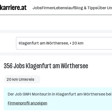
Zum
Jobs
Firmen
Lebenslauf
Blog & Tipps
Über U
Seiteninhalt
springen
356
Jobs
Klagenfurt am Wörthersee
356
Jobs
in
20 km Umkreis
Klagenfurt
am
Der Job
GWH Monteur:in
in
Klagenfurt am Wörthersee
Wörthersee
bei
Firmenprofil anzeigen