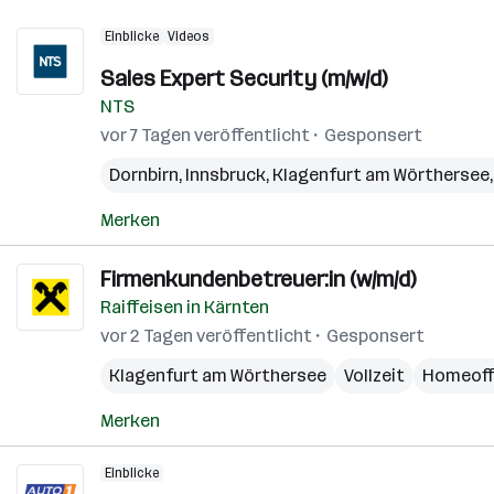
Einblicke
Videos
Sales Expert Security (m/w/d)
NTS
vor 7 Tagen veröffentlicht
Gesponsert
Dornbirn
,
Innsbruck
,
Klagenfurt am Wörthersee
Merken
Firmenkundenbetreuer:in (w/m/d)
Raiffeisen in Kärnten
vor 2 Tagen veröffentlicht
Gesponsert
Klagenfurt am Wörthersee
Vollzeit
Homeoff
Merken
Einblicke