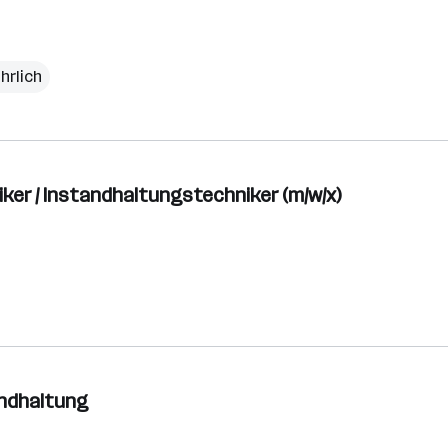
hrlich
er / Instandhaltungstechniker (m/w/x)
tandhaltung