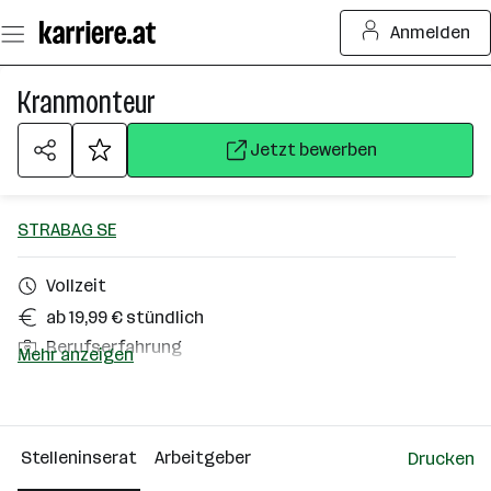
Zum
Anmelden
Seiteninhalt
springen
Kranmonteur
Jetzt bewerben
STRABAG SE
Vollzeit
ab 19,99 € stündlich
Berufserfahrung
Mehr anzeigen
Kramsach
Über das Unternehmen
Stelleninserat
Arbeitgeber
Drucken
10000+ Mitarbeiter*innen