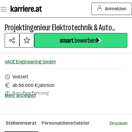
Zum
Anmelden
Seiteninhalt
springen
Projektingenieur Elektrotechnik & Automatisierung (m/w/d)
VACE Engineering GmbH
Vollzeit
ab 56.000 € jährlich
Berufserfahrung
Mehr anzeigen
Homeoffice möglich
Korneuburg, Schwechat
Stelleninserat
Personaldienstleister
Drucken
Über das Unternehmen