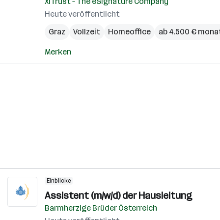
XiTrust – The eSignature Company
Heute veröffentlicht
Graz
Vollzeit
Homeoffice
ab 4.500 € monat
Merken
Einblicke
Assistent (m/w/d) der Hausleitung
Barmherzige Brüder Österreich