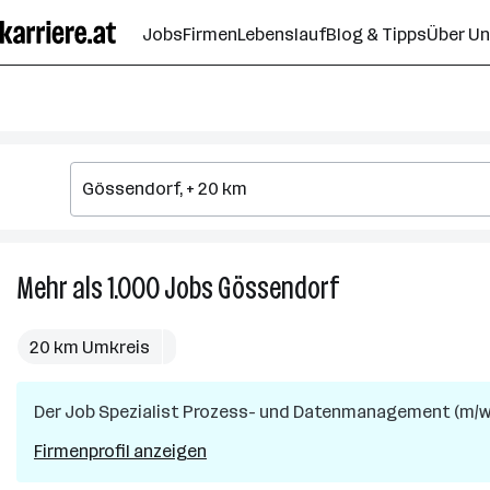
Zum
Jobs
Firmen
Lebenslauf
Blog & Tipps
Über U
Seiteninhalt
springen
Mehr als 1.000
Jobs
Gössendorf
Mehr
als
1.000
20 km Umkreis
Jobs
in
Der Job
Spezialist Prozess- und Datenmanagement (m/w
Gössendorf
Firmenprofil anzeigen