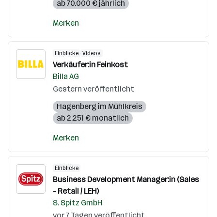
ab 70.000 € jährlich
Merken
Einblicke
Videos
Verkäufer:in Feinkost
Billa AG
Gestern veröffentlicht
Hagenberg im Mühlkreis
ab 2.251 € monatlich
Merken
Einblicke
Business Development Manager:in (Sales
- Retail / LEH)
S. Spitz GmbH
vor 7 Tagen veröffentlicht