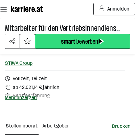
Zum
Anmelden
Seiteninhalt
springen
Mitarbeiter für den Vertriebsinnendienst (m/w/d)
STIWA Group
Vollzeit, Teilzeit
ab 42.021,14 € jährlich
Berufserfahrung
Mehr anzeigen
Hagenberg im Mühlkreis, Attnang-Puchheim
Über das Unternehmen
Stelleninserat
Arbeitgeber
Drucken
501 - 2500 Mitarbeiter*innen