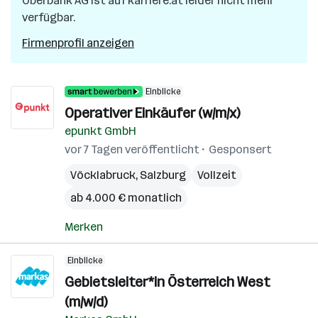
Oberbank AG
ist auf karriere.at leider nicht mehr
verfügbar.
Firmenprofil anzeigen
Einblicke
Operativer Einkäufer (w/m/x)
epunkt GmbH
vor 7 Tagen veröffentlicht
Gesponsert
Vöcklabruck
,
Salzburg
Vollzeit
ab 4.000 € monatlich
Merken
Einblicke
Gebietsleiter*in Österreich West
(m/w/d)