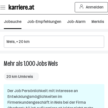
Zum
Anmelden
Seiteninhalt
springen
Jobsuche
Job-Empfehlungen
Job-Alarm
Merkliste
Mehr als 1.000
Jobs
Wels
Mehr
als
1.000
20 km Umkreis
Jobs
in
Der Job
Persönlichkeit mit Interesse an
Wels
Entwicklungsmöglichkeiten im
Firmenkundengeschäft
in
Wels
bei der Firma