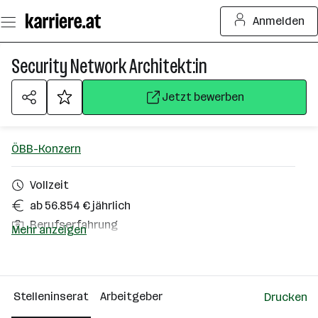
Zum
Anmelden
Seiteninhalt
springen
Security Network Architekt:in
Jetzt bewerben
ÖBB-Konzern
Vollzeit
ab 56.854 € jährlich
Berufserfahrung
Mehr anzeigen
Homeoffice möglich
Wien 2. Bezirk (Leopoldstadt)
Stelleninserat
Arbeitgeber
Drucken
Über das Unternehmen