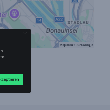
Map data ©2026 Google
ie
rer
akzeptieren