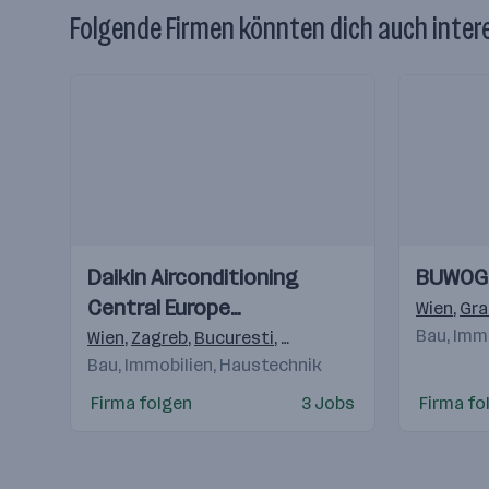
Folgende Firmen könnten dich auch inter
Einblicke
Einblicke
Einblicke
Einblicke
Daikin Airconditioning
BUWOG
Videos
Videos
Central Europe
Wien
,
Gra
HandelsgmbH
Bau, Imm
Wien
,
Zagreb
,
Bucuresti
,
Budapest
,
Praha 4-Michle
Bau, Immobilien, Haustechnik
Firma folgen
3 Jobs
Firma fo