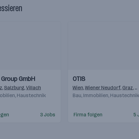
essieren
Einblicke
Einblicke
 Group GmbH
OTIS
Videos
z
,
Salzburg
,
Villach
Wien
,
Wiener Neudorf
,
Graz
,
K
obilien, Haustechnik
Bau, Immobilien, Haustechni
,
Bratislava
,
Warschau
,
Gostivar
,
Beograd
lgen
3 Jobs
Firma folgen
5 