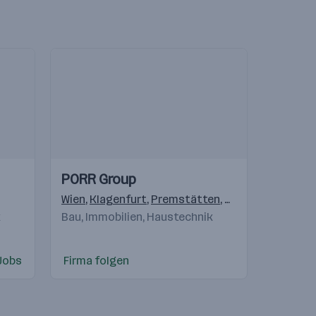
Einblicke
Einblicke
PORR Group
Videos
lagenfurt
,
Linz
Wien
,
Bergheim
,
Klagenfurt
,
Innsbruck
,
Premstätten
,
Dornbirn
,
Salzburg
,
Pölten
,
k
Bau, Immobilien, Haustechnik
Jobs
Firma folgen