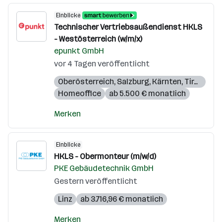
Einblicke
Technischer Vertriebsaußendienst HKLS
- Westösterreich (w/m/x)
epunkt GmbH
vor 4 Tagen veröffentlicht
Oberösterreich
,
Salzburg
,
Kärnten
,
Tirol
,
Vora
Homeoffice
ab 5.500 € monatlich
Merken
Einblicke
HKLS - Obermonteur (m/w/d)
PKE Gebäudetechnik GmbH
Gestern veröffentlicht
Linz
ab 3.716,96 € monatlich
Merken