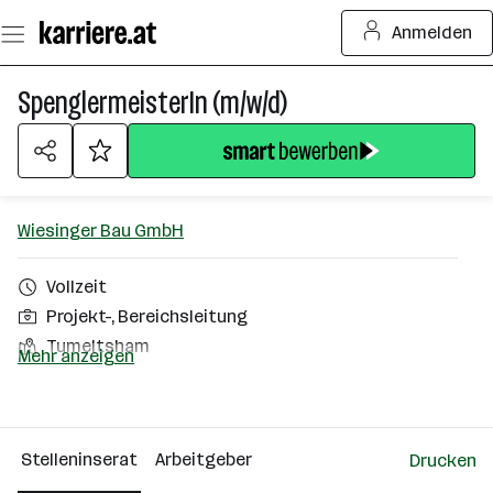
Zum
Anmelden
Seiteninhalt
springen
SpenglermeisterIn (m/w/d)
Wiesinger Bau GmbH
Vollzeit
Projekt-, Bereichsleitung
Tumeltsham
Mehr anzeigen
Über das Unternehmen
101 - 500 Mitarbeiter*innen
Stelleninserat
Arbeitgeber
Drucken
Tumeltsham