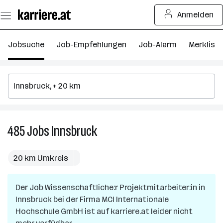
Zum
Anmelden
Seiteninhalt
springen
Jobsuche
Job-Empfehlungen
Job-Alarm
Merkliste
485
Jobs
Innsbruck
485
Jobs
in
20 km Umkreis
Innsbruck
Der Job
Wissenschaftliche:r Projektmitarbeiter:in
in
Innsbruck
bei der Firma
MCI Internationale
Hochschule GmbH
ist auf karriere.at leider nicht