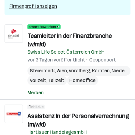
Firmenprofil anzeigen
Teamleiter in der Finanzbranche
(w/m/d)
Swiss Life Select Österreich GmbH
vor 3 Tagen veröffentlicht
Gesponsert
Steiermark
,
Wien
,
Voralberg
,
Kärnten
,
Niederösterreich
Vollzeit, Teilzeit
Homeoffice
Merken
Einblicke
Assistenz in der Personalverrechnung
(m/w/d)
Hartlauer HandelsgesmbH