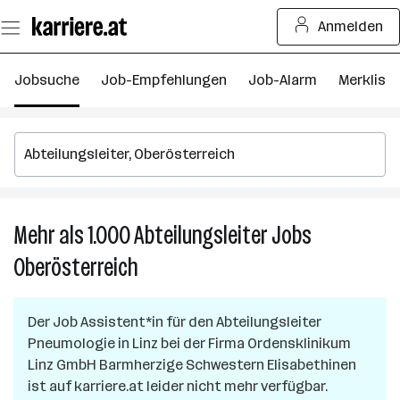
Zum
Anmelden
Seiteninhalt
springen
Jobsuche
Job-Empfehlungen
Job-Alarm
Merkliste
Mehr als 1.000
Abteilungsleiter
Jobs
M
al
Oberösterreich
1.
Ab
J
Der Job
Assistent*in für den Abteilungsleiter
in
Pneumologie
in
Linz
bei der Firma
Ordensklinikum
O
Linz GmbH Barmherzige Schwestern Elisabethinen
ist auf karriere.at leider nicht mehr verfügbar.