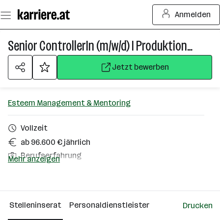
Zum
Anmelden
Seiteninhalt
springen
Senior ControllerIn (m/w/d) I Produktionscontrolling
Jetzt bewerben
Esteem Management & Mentoring
Vollzeit
ab 96.600 € jährlich
Berufserfahrung
Mehr anzeigen
Bruck-Mürzzuschlag (Bezirk)
Über das Unternehmen
Stelleninserat
Personaldienstleister
Drucken
Wien