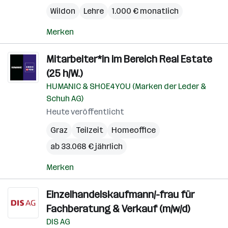
Wildon
Lehre
1.000 € monatlich
Merken
Mitarbeiter*in im Bereich Real Estate
(25 h/W.)
HUMANIC & SHOE4YOU (Marken der Leder &
Schuh AG)
Heute veröffentlicht
Graz
Teilzeit
Homeoffice
ab 33.068 € jährlich
Merken
Einzelhandelskaufmann/-frau für
Fachberatung & Verkauf (m/w/d)
DIS AG