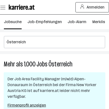
Zum
Anmelden
Seiteninhalt
springen
Jobsuche
Job-Empfehlungen
Job-Alarm
Merkliste
Mehr als 1.000
Jobs
Österreich
Mehr
als
1.000
Der Job
Area Facility Manager (m/w/d) Alpen-
Jobs
Donauraum
in
Österreich
bei der Firma
New Yorker
in
Austria KG
ist auf karriere.at leider nicht mehr
Österreich
verfügbar.
Firmenprofil anzeigen