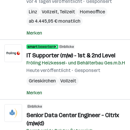
vor 4 Tagen veröffentlicht
Gesponsert
Linz
Vollzeit, Teilzeit
Homeoffice
ab 4.445,95 € monatlich
Merken
Einblicke
IT Supporter (m/w) - 1st & 2nd Level
Fröling Heizkessel- und Behälterbau Ges.m.b.H
Heute veröffentlicht
Gesponsert
Grieskirchen
Vollzeit
Merken
Einblicke
Senior Data Center Engineer – Citrix
(m/w/d)