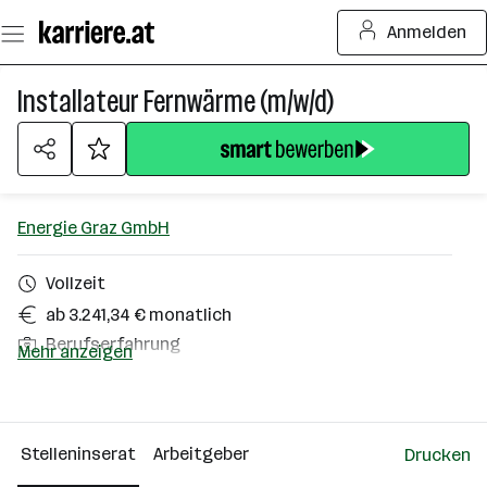
Zum
Anmelden
Seiteninhalt
springen
Installateur Fernwärme (m/w/d)
Energie Graz GmbH
Vollzeit
ab 3.241,34 € monatlich
Berufserfahrung
Mehr anzeigen
Graz
Über das Unternehmen
Stelleninserat
Arbeitgeber
Drucken
101 - 500 Mitarbeiter*innen