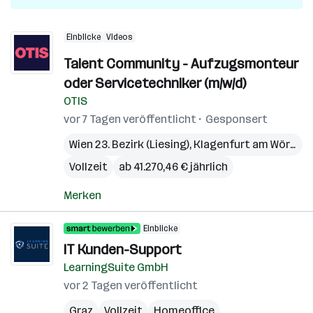
Einblicke
Videos
Talent Community - Aufzugsmonteur
oder Servicetechniker (m/w/d)
OTIS
vor 7 Tagen veröffentlicht
Gesponsert
Wien 23. Bezirk (Liesing)
,
Klagenfurt am Wörthersee
Vollzeit
ab 41.270,46 € jährlich
Merken
Einblicke
IT Kunden-Support
LearningSuite GmbH
vor 2 Tagen veröffentlicht
Graz
Vollzeit
Homeoffice