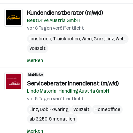
Kundendienstberater (m/w/d)
BestDrive Austria GmbH
vor 6 Tagen veröffentlicht
Innsbruck
,
Traiskirchen
,
Wien
,
Graz
,
Linz
,
Wels
,
Ku
Vollzeit
Merken
Einblicke
Serviceberater Innendienst (m/w/d)
Linde Material Handling Austria GmbH
vor 5 Tagen veröffentlicht
Linz
,
Dobl-Zwaring
Vollzeit
Homeoffice
ab 3.250 € monatlich
Merken