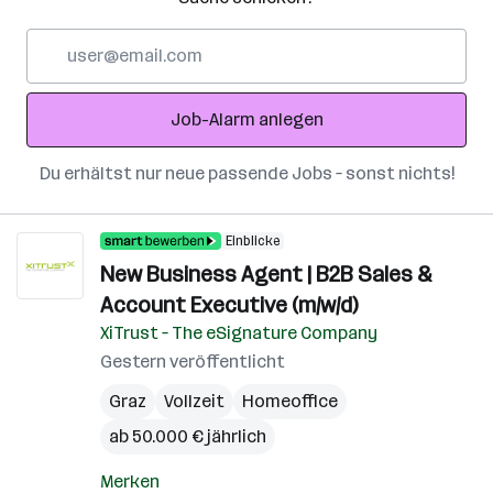
E-
Mail-
Adresse
Job-Alarm anlegen
Du erhältst nur neue passende Jobs – sonst nichts!
Einblicke
New Business Agent | B2B Sales &
Account Executive (m/w/d)
XiTrust – The eSignature Company
Gestern veröffentlicht
Graz
Vollzeit
Homeoffice
ab 50.000 € jährlich
Merken