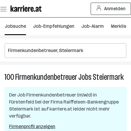
Zum
Anmelden
Seiteninhalt
springen
Jobsuche
Job-Empfehlungen
Job-Alarm
Merkliste
100
Firmenkundenbetreuer
Jobs
Steiermark
100
Fir
Jo
Der Job
Firmenkundenbetreuer (m/w/d)
in
in
Fürstenfeld
bei der Firma
Raiffeisen-Bankengruppe
Ste
Steiermark
ist auf karriere.at leider nicht mehr
verfügbar.
Firmenprofil anzeigen