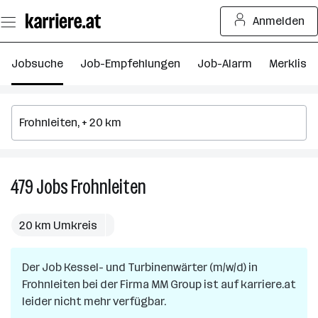
Zum
Anmelden
Seiteninhalt
springen
Jobsuche
Job-Empfehlungen
Job-Alarm
Merkliste
479
Jobs
Frohnleiten
479
Jobs
in
20 km Umkreis
Frohnleiten
Der Job
Kessel- und Turbinenwärter (m/w/d)
in
Frohnleiten
bei der Firma
MM Group
ist auf karriere.at
leider nicht mehr verfügbar.