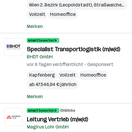
Wien 2. Bezirk (Leopoldstadt)
,
Straßwalchen
,
Pr
Vollzeit
Homeoffice
Merken
Specialist Transportlogistik (m/w/d)
BHDT GmbH
vor 6 Tagen veröffentlicht
Gesponsert
Kapfenberg
Vollzeit
Homeoffice
ab 47.546,94 € jährlich
Merken
Einblicke
Leitung Vertrieb (m/w/d)
Magirus Lohr GmbH