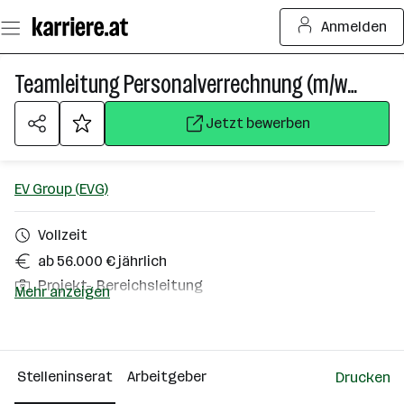
Zum
Anmelden
Seiteninhalt
springen
Teamleitung Personalverrechnung (m/w/x)
Jetzt bewerben
EV Group (EVG)
Vollzeit
ab 56.000 € jährlich
Projekt-, Bereichsleitung
Mehr anzeigen
Sankt Florian am Inn
Über das Unternehmen
Stelleninserat
Arbeitgeber
Drucken
501 - 2500 Mitarbeiter*innen