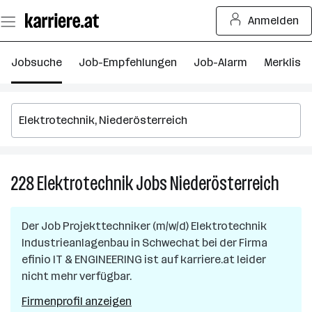
Zum
Anmelden
Seiteninhalt
springen
Jobsuche
Job-Empfehlungen
Job-Alarm
Merkliste
228
Elektrotechnik
Jobs
Niederösterreich
228
Elektr
Jobs
Der Job
Projekttechniker (m/w/d) Elektrotechnik
in
Industrieanlagenbau
in
Schwechat
bei der Firma
Nieder
efinio IT & ENGINEERING
ist auf karriere.at leider
nicht mehr verfügbar.
Firmenprofil anzeigen