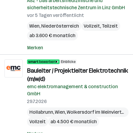
ASZ - Das arbeitsmedizinische und
sicherheitstechnische Zentrum in Linz GmbH
vor 5 Tagen veröffentlicht
Wien
,
Niederösterreich
Vollzeit, Teilzeit
ab 3.600 € monatlich
Merken
Einblicke
Bauleiter / Projektleiter Elektrotechnik
(m/w/d)
emc elektromanagement & construction
GmbH
29.7.2026
Hollabrunn
,
Wien
,
Wolkersdorf im Weinviertel
,
Bö
Vollzeit
ab 4.500 € monatlich