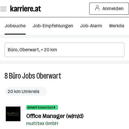
Zum
Anmelden
Seiteninhalt
springen
Jobsuche
Job-Empfehlungen
Job-Alarm
Merkliste
8
Büro
Jobs
Oberwart
8
Büro
Jobs
20 km Umkreis
in
Oberwart
Office Manager (w/m/d)
multitex GmbH