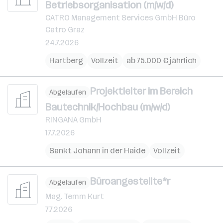
Betriebsorganisation (m/w/d)
CATRO Management Services GmbH Büro
Catro Graz
24.7.2026
Hartberg
Vollzeit
ab 75.000 € jährlich
Projektleiter im Bereich
Abgelaufen
Bautechnik/Hochbau (m/w/d)
RINGANA GmbH
17.7.2026
Sankt Johann in der Haide
Vollzeit
Büroangestellte*r
Abgelaufen
Mag. Temm Kurt
7.7.2026