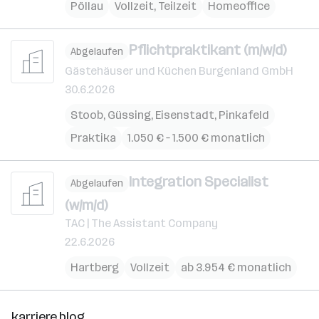
Pöllau
Vollzeit, Teilzeit
Homeoffice
Pflichtpraktikant (m/w/d)
Abgelaufen
Gästehäuser und Küchen Burgenland GmbH
30.6.2026
Stoob
,
Güssing
,
Eisenstadt
,
Pinkafeld
Praktika
1.050 € – 1.500 € monatlich
Integration Specialist
Abgelaufen
(w/m/d)
TAC | The Assistant Company
22.6.2026
Hartberg
Vollzeit
ab 3.954 € monatlich
karriere.blog