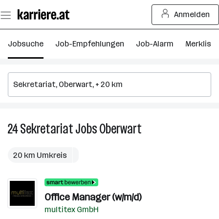
Zum
Anmelden
Seiteninhalt
springen
Jobsuche
Job-Empfehlungen
Job-Alarm
Merkliste
24
Sekretariat
Jobs
Oberwart
24
Sekretariat
Jobs
20 km Umkreis
in
Oberwart
Office Manager (w/m/d)
multitex GmbH