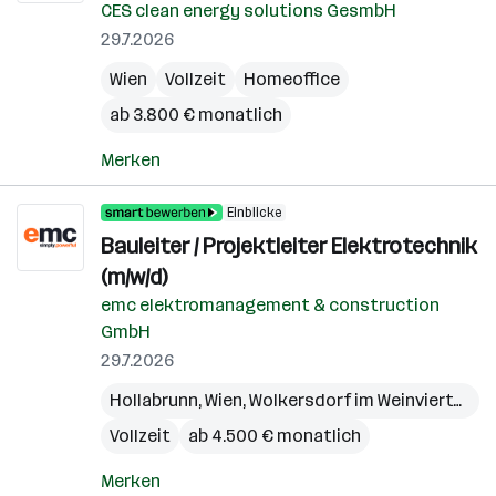
CES clean energy solutions GesmbH
29.7.2026
Wien
Vollzeit
Homeoffice
ab 3.800 € monatlich
Merken
Einblicke
Bauleiter / Projektleiter Elektrotechnik
(m/w/d)
emc elektromanagement & construction
GmbH
29.7.2026
Hollabrunn
,
Wien
,
Wolkersdorf im Weinviertel
,
Bö
Vollzeit
ab 4.500 € monatlich
Merken