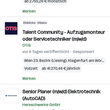
ab 2.755,26 € monatlich
Merken
Einblicke
Videos
Talent Community - Aufzugsmonteur
oder Servicetechniker (m/w/d)
OTIS
vor 6 Tagen veröffentlicht
Gesponsert
Wien 23. Bezirk (Liesing)
,
Klagenfurt am Wörthersee
Vollzeit
ab 41.270,46 € jährlich
Merken
Senior Planer (m/w/d) Elektro­technik
(AutoCAD)
Hereschwerke GmbH