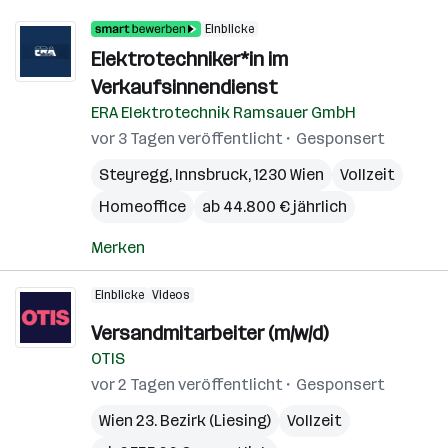
Einblicke
Elektrotechniker*in im
Verkaufsinnendienst
ERA Elektrotechnik Ramsauer GmbH
vor 3 Tagen veröffentlicht
Gesponsert
Steyregg
,
Innsbruck
,
1230 Wien
Vollzeit
Homeoffice
ab 44.800 € jährlich
Merken
Einblicke
Videos
Versandmitarbeiter (m/w/d)
OTIS
vor 2 Tagen veröffentlicht
Gesponsert
Wien 23. Bezirk (Liesing)
Vollzeit