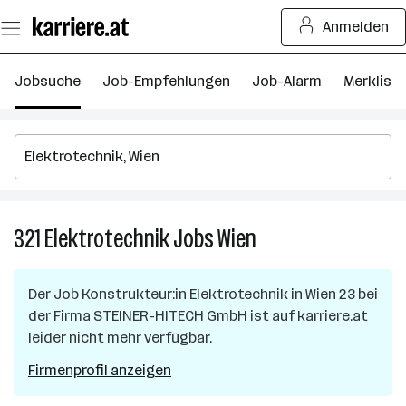
Zum
Anmelden
Seiteninhalt
springen
Jobsuche
Job-Empfehlungen
Job-Alarm
Merkliste
321
Elektrotechnik
Jobs
Wien
321
Elektrotechnik
Jobs
Der Job
Konstrukteur:in Elektrotechnik
in
Wien 23
bei
in
der Firma
STEINER-HITECH GmbH
ist auf karriere.at
Wien
leider nicht mehr verfügbar.
Firmenprofil anzeigen