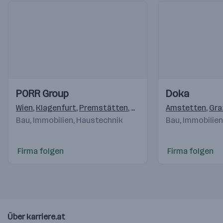
Einblicke
Einblicke
Einblicke
Einblicke
PORR Group
Doka
Videos
Videos
Wien
,
Klagenfurt
,
Premstätten
,
Salzburg
,
Amstetten
Pölten
,
Linz
,
,
Gra
Ke
Bau, Immobilien, Haustechnik
Bau, Immobilie
Firma folgen
Firma folgen
Über karriere.at