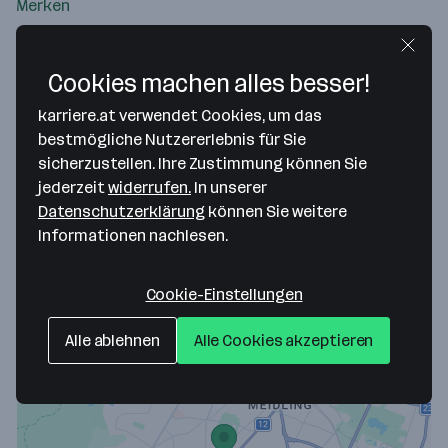
Merken
Cookies machen alles besser!
Servicetechniker (m/w/d) Wien, NÖ, nördl. Bgld
Labor Strauss Sicherungsanlagenbau GmbH
karriere.at verwendet Cookies, um das
vor 5 Tagen veröffentlicht
bestmögliche Nutzererlebnis für Sie
sicherzustellen. Ihre Zustimmung können Sie
Wien
,
Niederösterreich
,
Burgenland
jederzeit
widerrufen.
In unserer
2.800 € – 3.500 € monatlich
Datenschutzerklärung
können Sie weitere
Informationen nachlesen.
Merken
Cookie-Einstellungen
Alle ablehnen
Alle Cookies akzeptieren