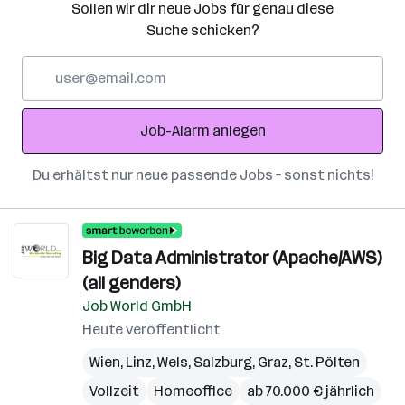
Sollen wir dir neue Jobs für genau diese
Suche schicken?
E-
Mail-
Adresse
Job-Alarm anlegen
Du erhältst nur neue passende Jobs – sonst nichts!
Big Data Administrator (Apache/AWS)
(all genders)
Job World GmbH
Heute veröffentlicht
Wien
,
Linz
,
Wels
,
Salzburg
,
Graz
,
St. Pölten
Vollzeit
Homeoffice
ab 70.000 € jährlich