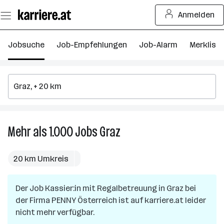
Zum
Anmelden
Seiteninhalt
springen
Jobsuche
Job-Empfehlungen
Job-Alarm
Merkliste
Mehr als 1.000
Jobs
Graz
Mehr
als
1.000
20 km Umkreis
Jobs
in
Der Job
Kassier:in mit Regalbetreuung
Graz
in
Graz
bei
der Firma
PENNY Österreich
ist auf karriere.at leider
nicht mehr verfügbar.