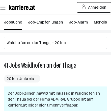
Zum
Anmelden
Seiteninhalt
springen
Jobsuche
Job-Empfehlungen
Job-Alarm
Merkliste
41
Jobs
Waidhofen an der Thaya
41
Jobs
in
20 km Umkreis
Waidhofen
an
Der Job
Kellner (m/w/x) mit Inkasso
in
Waidhofen an
der
der Thaya
bei der Firma
ADMIRAL Gruppe
Thaya
ist auf
karriere.at leider nicht mehr verfügbar.