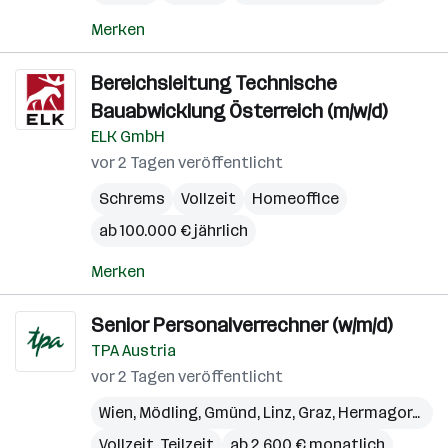
Merken
Bereichsleitung Technische
Bauabwicklung Österreich (m/w/d)
ELK GmbH
vor 2 Tagen veröffentlicht
Schrems
Vollzeit
Homeoffice
ab 100.000 € jährlich
Merken
Senior Personalverrechner (w/m/d)
TPA Austria
vor 2 Tagen veröffentlicht
Wien
,
Mödling
,
Gmünd
,
Linz
,
Graz
,
Hermagor-Pressegger See
Vollzeit, Teilzeit
ab 2.600 € monatlich