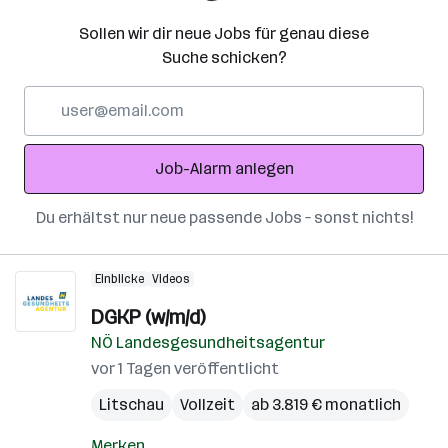
Sollen wir dir neue Jobs für genau diese
Suche schicken?
E-
Mail-
Adresse
Job-Alarm anlegen
Du erhältst nur neue passende Jobs – sonst nichts!
Einblicke
Videos
DGKP (w/m/d)
NÖ Landesgesundheitsagentur
vor 1 Tagen veröffentlicht
Litschau
Vollzeit
ab 3.819 € monatlich
Merken