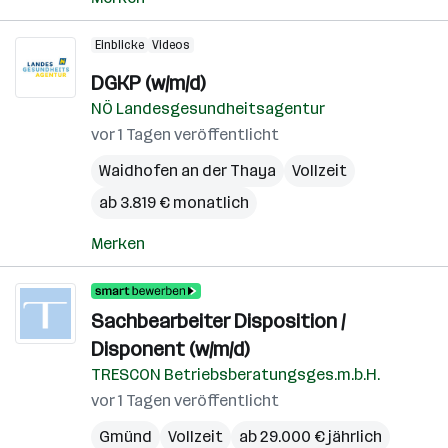
Einblicke
Videos
DGKP (w/m/d)
NÖ Landesgesundheitsagentur
vor 1 Tagen veröffentlicht
Waidhofen an der Thaya
Vollzeit
ab 3.819 € monatlich
Merken
Sachbearbeiter Disposition /
Disponent (w/m/d)
TRESCON Betriebsberatungsges.m.b.H.
vor 1 Tagen veröffentlicht
Gmünd
Vollzeit
ab 29.000 € jährlich