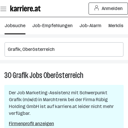
Zum
Anmelden
Seiteninhalt
springen
Jobsuche
Job-Empfehlungen
Job-Alarm
Merkliste
30
Grafik
Jobs
Oberösterreich
30
Grafik
Jobs
Der Job
Marketing-Assistenz mit Schwerpunkt
in
Grafik (m/w/d)
in
Marchtrenk
bei der Firma
Rübig
Oberösterreich
Holding GmbH
ist auf karriere.at leider nicht mehr
verfügbar.
Firmenprofil anzeigen