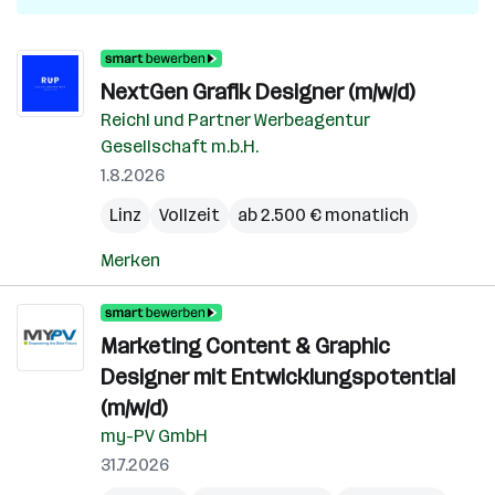
NextGen Grafik Designer (m/w/d)
Reichl und Partner Werbeagentur
Gesellschaft m.b.H.
1.8.2026
Linz
Vollzeit
ab 2.500 € monatlich
Merken
Marketing Content & Graphic
Designer mit Entwicklungspotential
(m/w/d)
my-PV GmbH
31.7.2026