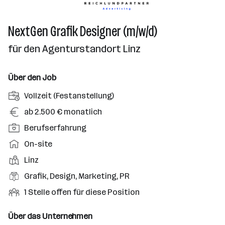
NextGen Grafik Designer (m/w/d)
für den Agenturstandort Linz
Über den Job
A
Vollzeit (Festanstellung)
n
G
ab 2.500 € monatlich
s
e
P
Berufserfahrung
t
h
o
e
A
On-site
a
s
l
r
l
D
Linz
i
l
b
t
i
t
B
Grafik, Design, Marketing, PR
u
e
e
i
e
n
i
O
1 Stelle offen für diese Position
n
o
r
g
t
f
s
n
u
s
s
f
Über das Unternehmen
t
s
f