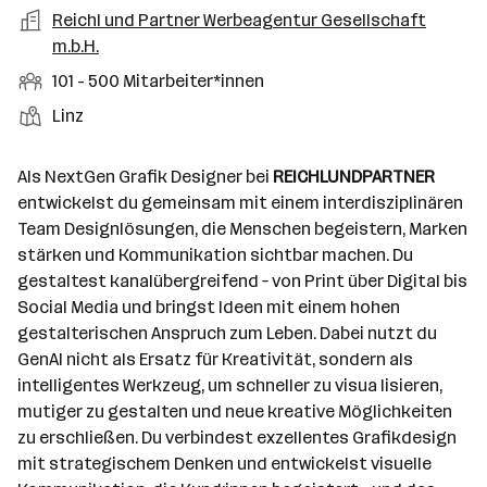
a
m
e
o
A
Reichl und Partner Werbeagentur Gesellschaft
e
s
r
o
n
r
r
m.b.H.
b
f
t
d
e
t
b
e
e
M
101 - 500 Mitarbeiter*innen
e
S
e
n
l
i
l
t
S
Linz
i
e
d
t
l
e
t
t
e
a
l
a
g
Als NextGen Grafik Designer bei
REICHLUNDPARTNER
r
r
l
n
e
entwickelst du gemeinsam mit einem interdisziplinären
b
e
d
b
Team Designlösungen, die Menschen begeistern, Marken
e
n
o
e
stärken und Kommunikation sichtbar machen. Du
i
r
r
gestaltest kanalübergreifend – von Print über Digital bis
t
t
Social Media und bringst Ideen mit einem hohen
e
e
gestalterischen Anspruch zum Leben. Dabei nutzt du
r
GenAI nicht als Ersatz für Kreativität, sondern als
*
intelligentes Werkzeug, um schneller zu visua lisieren,
i
mutiger zu gestalten und neue kreative Möglichkeiten
n
zu erschließen. Du verbindest exzellentes Grafikdesign
n
mit strategischem Denken und entwickelst visuelle
e