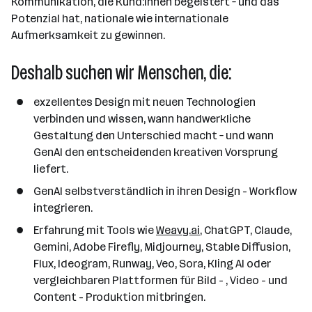
Kommunikation, die Kund:innen begeistert – und das
n
Potenzial hat, nationale wie internationale
a
Aufmerksamkeit zu gewinnen.
n
z
Deshalb suchen wir Menschen, die:
a
h
exzellentes Design mit neuen Technologien
l
verbinden und wissen, wann handwerkliche
Gestaltung den Unterschied macht – und wann
GenAI den entscheidenden kreativen Vorsprung
liefert.
GenAI selbstverständlich in ihren Design - Workflow
integrieren.
Erfahrung mit Tools wie
Weavy.ai
, ChatGPT, Claude,
Gemini, Adobe Firefly, Midjourney, Stable Diffusion,
Flux, Ideogram, Runway, Veo, Sora, Kling AI oder
vergleichbaren Plattformen für Bild - , Video - und
Content - Produktion mitbringen.