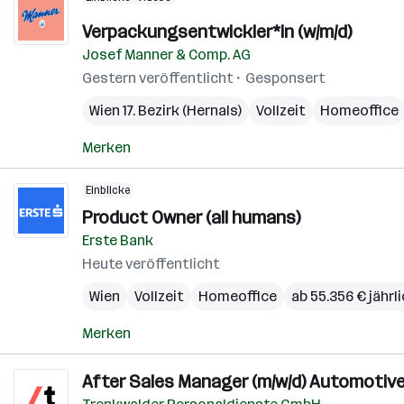
Verpackungsentwickler*in (w/m/d)
Josef Manner & Comp. AG
Gestern veröffentlicht
Gesponsert
Wien 17. Bezirk (Hernals)
Vollzeit
Homeoffice
Merken
Einblicke
Product Owner (all humans)
Erste Bank
Heute veröffentlicht
Wien
Vollzeit
Homeoffice
ab 55.356 € jährl
Merken
After Sales Manager (m/w/d) Automotiv