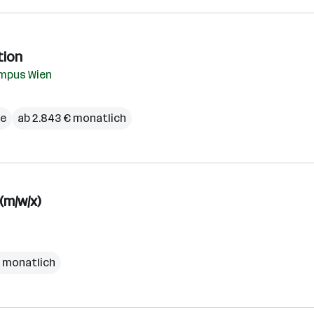
tion
mpus Wien
ce
ab 2.843 € monatlich
(m/w/x)
€ monatlich