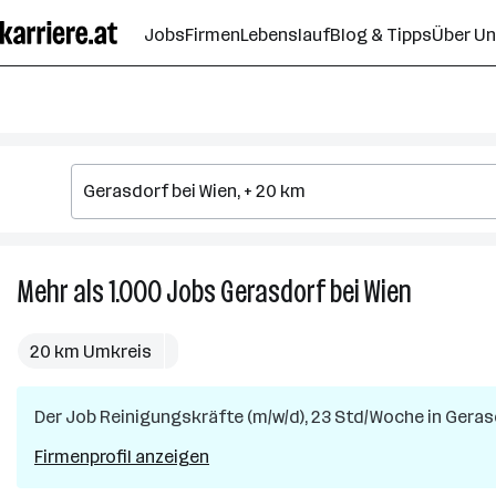
Zum
Jobs
Firmen
Lebenslauf
Blog & Tipps
Über U
Seiteninhalt
springen
Mehr als 1.000
Jobs
Gerasdorf bei Wien
Mehr
als
1.000
20 km Umkreis
Jobs
in
Der Job
Reinigungskräfte (m/w/d), 23 Std/Woche
Gerasdorf
in
Geras
bei
Firmenprofil anzeigen
Wien