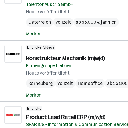
Talentor Austria GmbH
Heute veröffentlicht
Österreich
Vollzeit
ab 55.000 € jährlich
Merken
Einblicke
Videos
Konstrukteur Mechanik (m/w/d)
Firmengruppe Liebherr
Heute veröffentlicht
Korneuburg
Vollzeit
Homeoffice
ab 55.800 
Merken
Einblicke
Product Lead Retail ERP (m/w/d)
SPAR ICS – Information & Communication Servic