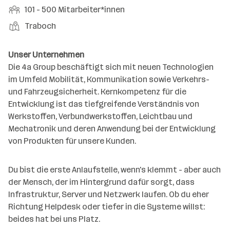
r
r
b
f
M
101 - 500 Mitarbeiter*innen
t
d
e
t
b
e
e
i
e
S
S
Traboch
e
n
l
t
l
t
t
i
e
d
a
l
e
a
t
Unser Unternehmen
e
r
l
n
g
Die 4a Group beschäftigt sich mit neuen Technologien
r
b
l
d
e
im Umfeld Mobilität, Kommunikation sowie Verkehrs-
e
e
o
b
und Fahrzeugsicherheit. Kernkompetenz für die
i
n
r
e
Entwicklung ist das tiefgreifende Verständnis von
t
t
r
Werkstoffen, Verbundwerkstoffen, Leichtbau und
e
e
Mechatronik und deren Anwendung bei der Entwicklung
r
von Produkten für unsere Kunden.
*
i
n
Du bist die erste Anlaufstelle, wenn's klemmt - aber auch
n
der Mensch, der im Hintergrund dafür sorgt, dass
e
Infrastruktur, Server und Netzwerk laufen. Ob du eher
n
Richtung Helpdesk oder tiefer in die Systeme willst:
a
beides hat bei uns Platz.