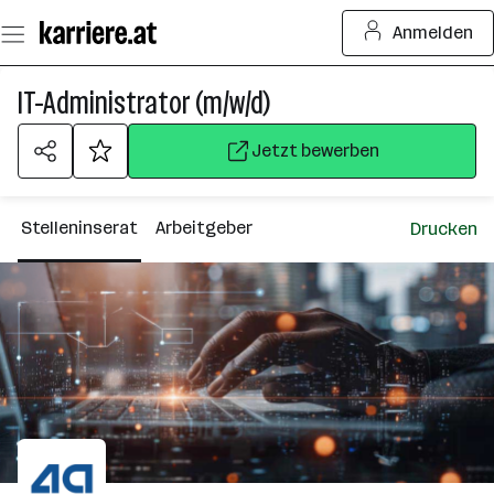
Zum
Anmelden
Seiteninhalt
springen
IT-Administrator (m/w/d)
Jetzt bewerben
Stelleninserat
Arbeitgeber
Drucken