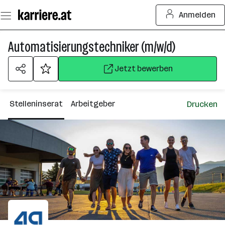
Zum
Anmelden
Seiteninhalt
springen
Automatisierungstechniker (m/w/d)
Jetzt bewerben
Stelleninserat
Arbeitgeber
Drucken