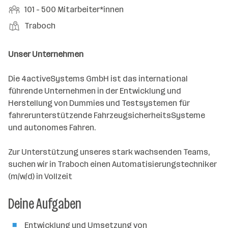
r
r
b
f
M
101 - 500 Mitarbeiter*innen
t
d
e
t
b
e
e
i
e
S
S
Traboch
e
n
l
t
l
t
t
i
e
d
a
l
e
a
t
Unser Unternehmen
e
r
l
n
g
r
b
l
d
e
Die 4activeSystems GmbH ist das international
e
e
o
b
führende Unternehmen in der Entwicklung und
i
n
r
e
Herstellung von Dummies und Testsystemen für
t
t
r
fahrerunterstützende FahrzeugsicherheitsSysteme
e
e
und autonomes Fahren.
r
*
Zur Unterstützung unseres stark wachsenden Teams,
i
suchen wir in Traboch einen Automatisierungstechniker
n
(m/w/d) in Vollzeit
n
e
Deine Aufgaben
n
a
Entwicklung und Umsetzung von