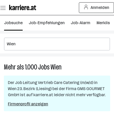
Zum
Anmelden
Seiteninhalt
springen
Jobsuche
Job-Empfehlungen
Job-Alarm
Merkliste
Mehr als 1.000
Jobs
Wien
Mehr
als
1.000
Der Job
Leitung Vertrieb Care Catering (m/w/d)
in
Jobs
Wien 23. Bezirk (Liesing)
bei der Firma
GMS GOURMET
in
GmbH
ist auf karriere.at leider nicht mehr verfügbar.
Wien
Firmenprofil anzeigen