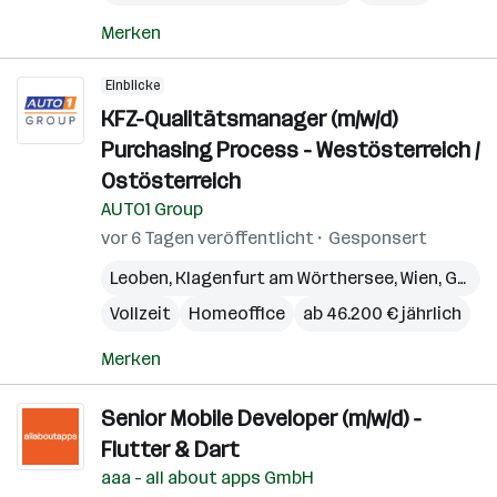
Merken
Einblicke
KFZ-Qualitätsmanager (m/w/d)
Purchasing Process - Westösterreich /
Ostösterreich
AUTO1 Group
vor 6 Tagen veröffentlicht
Gesponsert
Leoben
,
Klagenfurt am Wörthersee
,
Wien
,
Graz
,
Vollzeit
Homeoffice
ab 46.200 € jährlich
Merken
Senior Mobile Developer (m/w/d) -
Flutter & Dart
aaa - all about apps GmbH