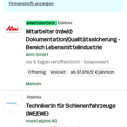
Firmenprofil anzeigen
Einblicke
Mitarbeiter (m/w/d)
Dokumentation/Qualitätssicherung -
Bereich Lebensmittelindustrie
Almi GmbH
vor 5 Tagen veröffentlicht
Gesponsert
Oftering
Vollzeit
ab 37.379,72 € jährlich
Merken
Einblicke
Techniker:in für Schienenfahrzeuge
(IWE/EWE)
voestalpine AG