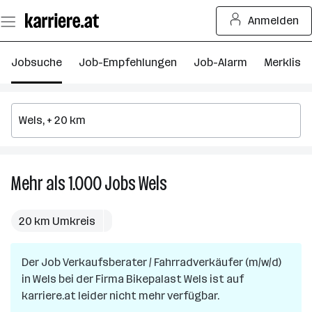
Zum
Anmelden
Seiteninhalt
springen
Jobsuche
Job-Empfehlungen
Job-Alarm
Merkliste
Mehr als 1.000
Jobs
Wels
Mehr
als
1.000
20 km Umkreis
Jobs
in
Der Job
Verkaufsberater / Fahrradverkäufer (m/w/d)
Wels
in
Wels
bei der Firma
Bikepalast Wels
ist auf
karriere.at leider nicht mehr verfügbar.