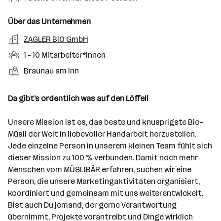
n
o
r
g
t
f
s
n
u
s
s
f
Über das Unternehmen
t
s
f
a
m
e
o
A
ZAGLER BIO GmbH
e
s
r
o
n
r
r
b
f
M
1 - 10 Mitarbeiter*innen
t
d
e
t
b
e
e
i
e
S
S
Braunau am Inn
e
n
l
t
l
t
t
i
e
d
a
l
e
a
t
Da gibt’s ordentlich was auf den Löffel!
e
r
l
n
g
r
b
l
d
e
Unsere Mission ist es, das beste und knusprigste Bio-
e
e
o
b
Müsli der Welt in liebevoller Handarbeit herzustellen.
i
n
r
e
Jede einzelne Person in unserem kleinen Team fühlt sich
t
t
r
dieser Mission zu 100 % verbunden. Damit noch mehr
e
e
Menschen vom MÜSLIBÄR erfahren, suchen wir eine
r
Person, die unsere Marketingaktivitäten organisiert,
*
koordiniert und gemeinsam mit uns weiterentwickelt.
i
Bist auch Du jemand, der gerne Verantwortung
n
übernimmt, Projekte vorantreibt und Dinge wirklich
n