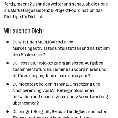
fertig macht? Dann lies weiter und schau, ob die Rolle
e
als Marketingassistenz & Projektkoordination das
n
Richtige für Dich ist.
a
n
Wir suchen Dich!
z
a
Du willst den MÜSLIBÄR bei allen
h
Marketingaktivitäten unterstützen und hältst ihm
l
den Rücken frei?
Du liebst es, Projekte zu organisieren, Aufgaben
zusammenzuführen, Termine zu koordinieren und
dafür zu sorgen, dass nichts untergeht?
Du möchtest bei der Planung, Umsetzung und
Nachbereitung von Marketingmaßnahmen
mitwirken und dabei eigenständig Verantwortung
übernehmen?
Du bringst Sorgfalt, Selbstständigkeit und hohe
Eigenverantwortung kombiniert mit einer