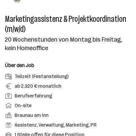
Marketingassistenz & Projektkoordination
(m/w/d)
20 Wochenstunden von Montag bis Freitag,
kein Homeoffice
Über den Job
A
Teilzeit (Festanstellung)
n
G
ab 2.320 € monatlich
s
e
P
Berufserfahrung
t
h
o
e
A
On-site
a
s
l
r
l
D
Braunau am Inn
i
l
b
t
i
t
B
Assistenz, Verwaltung, Marketing, PR
u
e
e
i
e
n
i
O
1 Stelle offen für diese Position