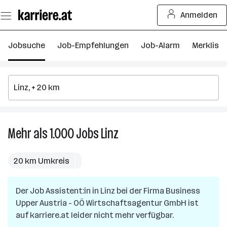
Zum
Anmelden
Seiteninhalt
springen
Jobsuche
Job-Empfehlungen
Job-Alarm
Merkliste
Mehr als 1.000
Jobs
Linz
Mehr
als
1.000
20 km Umkreis
Jobs
in
Der Job
Assistent:in
in
Linz
bei der Firma
Linz
Business
Upper Austria - OÖ Wirtschaftsagentur GmbH
ist
auf karriere.at leider nicht mehr verfügbar.