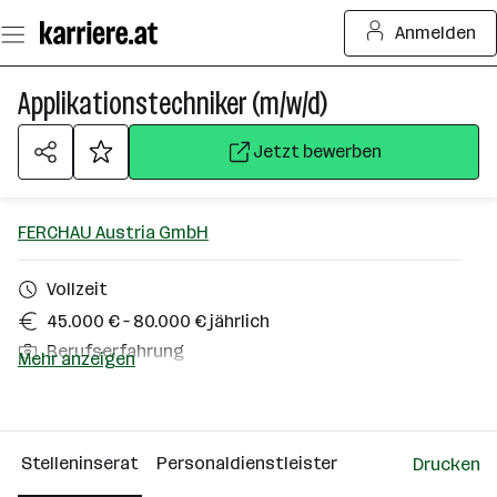
Zum
Anmelden
Seiteninhalt
springen
Applikationstechniker (m/w/d)
Jetzt bewerben
FERCHAU Austria GmbH
Vollzeit
45.000 € – 80.000 € jährlich
Berufserfahrung
Mehr anzeigen
Enns
Über das Unternehmen
Stelleninserat
Personaldienstleister
Drucken
Wien