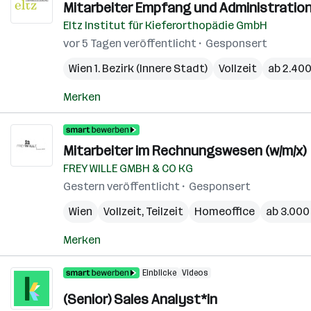
Mitarbeiter Empfang und Administration
Eltz Institut für Kieferorthopädie GmbH
vor 5 Tagen veröffentlicht
Gesponsert
Wien 1. Bezirk (Innere Stadt)
Vollzeit
ab 2.40
Merken
Mitarbeiter im Rechnungswesen (w/m/x)
FREY WILLE GMBH & CO KG
Gestern veröffentlicht
Gesponsert
Wien
Vollzeit, Teilzeit
Homeoffice
ab 3.000
Merken
Einblicke
Videos
(Senior) Sales Analyst*in