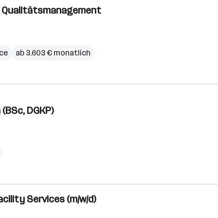
ür Qualitätsmanagement
ce
ab 3.603 € monatlich
 (BSc, DGKP)
ility Services (m/w/d)