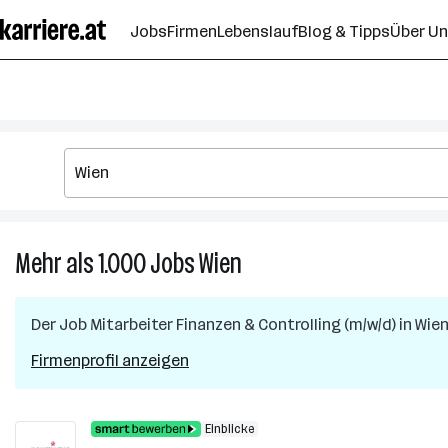
Zum
Jobs
Firmen
Lebenslauf
Blog & Tipps
Über U
Seiteninhalt
springen
Mehr als 1.000
Jobs
Wien
Mehr
als
1.000
Der Job
Mitarbeiter Finanzen & Controlling (m/w/d)
in
Wie
Jobs
in
Firmenprofil anzeigen
Wien
Einblicke