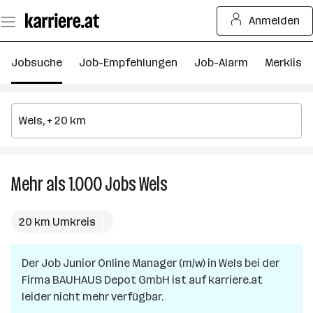
Zum
Anmelden
Seiteninhalt
springen
Jobsuche
Job-Empfehlungen
Job-Alarm
Merkliste
Mehr als 1.000
Jobs
Wels
Mehr
als
1.000
20 km Umkreis
Jobs
in
Der Job
Junior Online Manager (m/w)
Wels
in
Wels
bei der
Firma
BAUHAUS Depot GmbH
ist auf karriere.at
leider nicht mehr verfügbar.