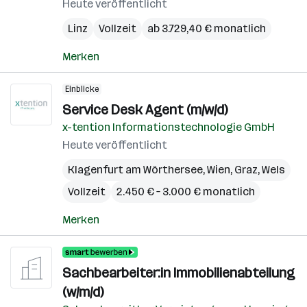
Heute veröffentlicht
Linz
Vollzeit
ab 3.729,40 € monatlich
Merken
Einblicke
Service Desk Agent (m/w/d)
x-tention Informationstechnologie GmbH
Heute veröffentlicht
Klagenfurt am Wörthersee
,
Wien
,
Graz
,
Wels
Vollzeit
2.450 € – 3.000 € monatlich
Merken
Sachbearbeiter:in Immobilienabteilung
(w/m/d)