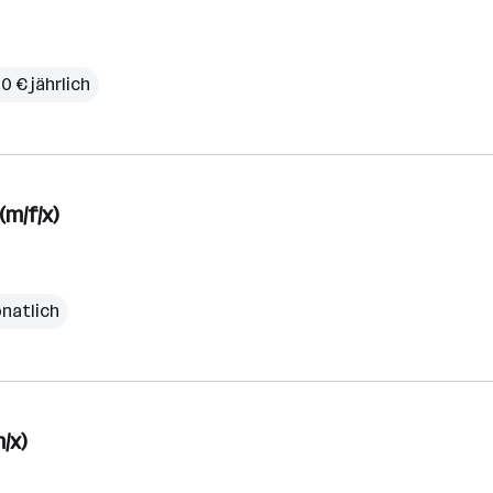
0 € jährlich
m/f/x)
onatlich
/x)