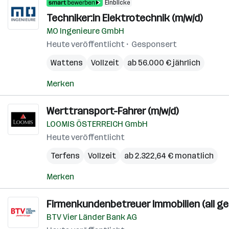
Einblicke
Techniker:in Elektrotechnik (m/w/d)
MO Ingenieure GmbH
Heute veröffentlicht
Gesponsert
Wattens
Vollzeit
ab 56.000 € jährlich
Merken
Werttransport-Fahrer (m/w/d)
LOOMIS ÖSTERREICH GmbH
Heute veröffentlicht
Terfens
Vollzeit
ab 2.322,64 € monatlich
Merken
Firmenkundenbetreuer Immobilien (all g
BTV Vier Länder Bank AG