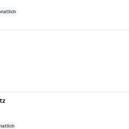
onatlich
tz
natlich