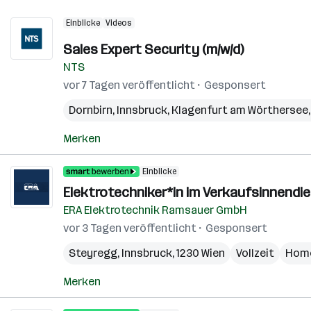
Einblicke
Videos
Sales Expert Security (m/w/d)
NTS
vor 7 Tagen veröffentlicht
Gesponsert
Dornbirn
,
Innsbruck
,
Klagenfurt am Wörthersee
Merken
Einblicke
Elektrotechniker*in im Verkaufsinnendi
ERA Elektrotechnik Ramsauer GmbH
vor 3 Tagen veröffentlicht
Gesponsert
Steyregg
,
Innsbruck
,
1230 Wien
Vollzeit
Home
Merken