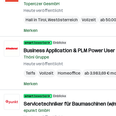
Toperczer GesmbH
Heute veröffentlicht
Hall in Tirol
,
Westösterreich
Vollzeit
ab 50.00
Merken
Einblicke
Business Application & PLM Power User (
Thöni Gruppe
Heute veröffentlicht
Telfs
Vollzeit
Homeoffice
ab 3.983,69 € m
Merken
Einblicke
Servicetechniker für Baumaschinen (w/m
epunkt GmbH