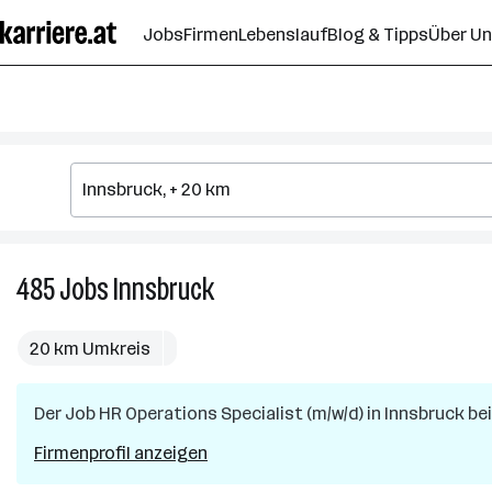
Zum
Jobs
Firmen
Lebenslauf
Blog & Tipps
Über U
Seiteninhalt
springen
485
Jobs
Innsbruck
485
Jobs
in
20 km Umkreis
Innsbruck
Der Job
HR Operations Specialist (m/w/d)
in
Innsbruck
bei
Firmenprofil anzeigen