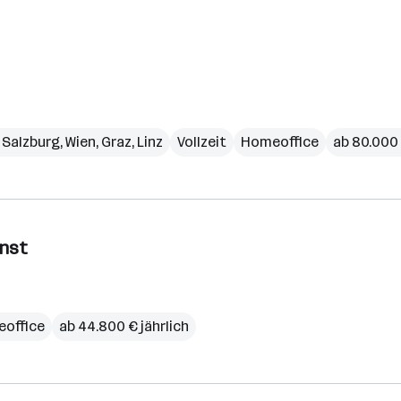
,
Salzburg
,
Wien
,
Graz
,
Linz
Vollzeit
Homeoffice
ab 80.000 
enst
office
ab 44.800 € jährlich