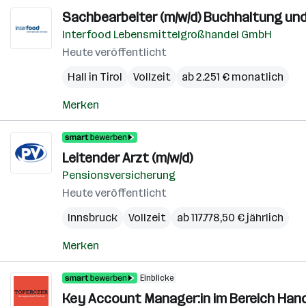
Sachbearbeiter (m/w/d) Buchhaltung u
Interfood Lebensmittelgroßhandel GmbH
Heute veröffentlicht
Hall in Tirol
Vollzeit
ab 2.251 € monatlich
Merken
Leitender Arzt (m/w/d)
Pensionsversicherung
Heute veröffentlicht
Innsbruck
Vollzeit
ab 117.778,50 € jährlich
Merken
Einblicke
Key Account Manager:in im Bereich Hand