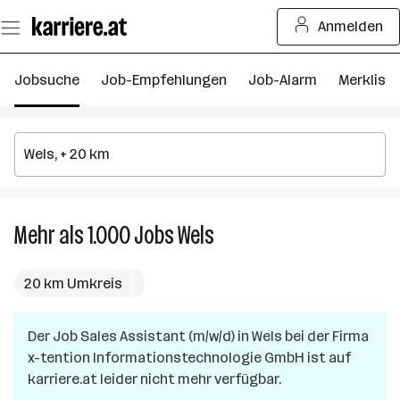
Zum
Anmelden
Seiteninhalt
springen
Jobsuche
Job-Empfehlungen
Job-Alarm
Merkliste
Mehr als 1.000
Jobs
Wels
Mehr
als
1.000
20 km Umkreis
Jobs
in
Der Job
Sales Assistant (m/w/d)
Wels
in
Wels
bei der Firma
x-tention Informationstechnologie GmbH
ist auf
karriere.at leider nicht mehr verfügbar.