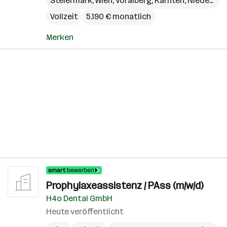
Steiermark
,
Wien
,
Voralberg
,
Kärnten
,
Niederösterreich
Vollzeit
5.190 € monatlich
Merken
Prophylaxeassistenz / PAss (m/w/d)
H4o Dental GmbH
Heute veröffentlicht