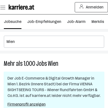
Zum
Anmelden
Seiteninhalt
springen
Jobsuche
Job-Empfehlungen
Job-Alarm
Merkliste
Mehr als 1.000
Jobs
Wien
Mehr
als
1.000
Der Job
E-Commerce & Digital Growth Manager
in
Jobs
Wien 1. Bezirk (Innere Stadt)
bei der Firma
VIENNA
in
SIGHTSEEING TOURS - Wiener Rundfahrten GmbH &
Wien
Co.KG.
ist auf karriere.at leider nicht mehr verfügbar.
Firmenprofil anzeigen