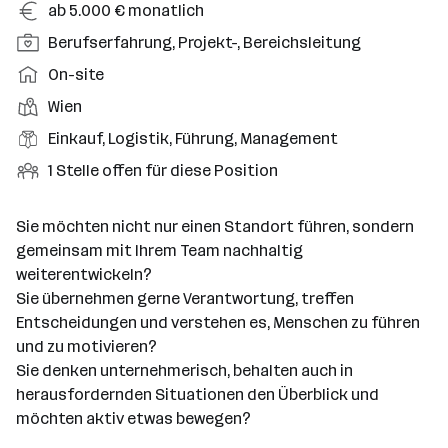
n
G
ab 5.000 € monatlich
s
e
P
Berufserfahrung, Projekt-, Bereichsleitung
t
h
o
e
A
On-site
a
s
l
r
l
D
Wien
i
l
b
t
i
t
B
Einkauf, Logistik, Führung, Management
u
e
e
i
e
n
i
O
1 Stelle offen für diese Position
n
o
r
g
t
f
s
n
u
s
s
f
t
Sie möchten nicht nur einen Standort führen, sondern
s
f
a
m
e
o
gemeinsam mit Ihrem Team nachhaltig
e
s
r
o
n
r
weiterentwickeln?
b
f
t
d
e
t
Sie übernehmen gerne Verantwortung, treffen
e
e
e
S
Entscheidungen und verstehen es, Menschen zu führen
n
l
l
t
und zu motivieren?
e
d
l
e
Sie denken unternehmerisch, behalten auch in
e
l
herausfordernden Situationen den Überblick und
r
l
möchten aktiv etwas bewegen?
e