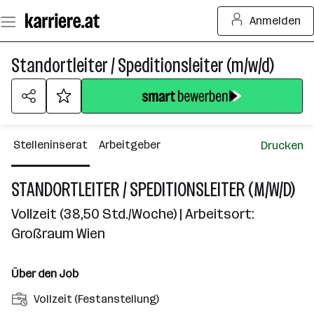
Zum
Anmelden
Seiteninhalt
springen
Standortleiter / Speditionsleiter (m/w/d)
Stelleninserat
Arbeitgeber
Drucken
STANDORTLEITER / SPEDITIONSLEITER (M/W/D)
Vollzeit (38,50 Std./Woche) | Arbeitsort:
Großraum Wien
Über den Job
A
Vollzeit (Festanstellung)