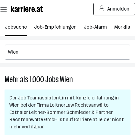
Zum
Anmelden
Seiteninhalt
springen
Jobsuche
Job-Empfehlungen
Job-Alarm
Merkliste
Mehr als 1.000
Jobs
Wien
Mehr
als
1.000
Der Job
Teamassistent:in mit Kanzleierfahrung
in
Jobs
Wien
bei der Firma
LeitnerLaw Rechtsanwälte
in
Edthaler Leitner-Bommer Schmieder & Partner
Wien
Rechtsanwälte GmbH
ist auf karriere.at leider nicht
mehr verfügbar.