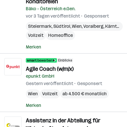
Konditoreien
Bäko - Österreich e.Gen.
vor 3 Tagen veröffentlicht
Gesponsert
Steiermark
,
Südtirol
,
Wien
,
Voralberg
,
Kärnten
,
N
Vollzeit
Homeoffice
Merken
Einblicke
Agile Coach (w/m/x)
epunkt GmbH
Gestern veröffentlicht
Gesponsert
Wien
Vollzeit
ab 4.500 € monatlich
Merken
Assistenz in der Abteilung für