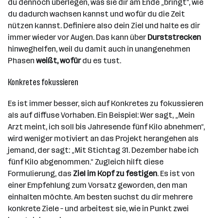
du dennoch überlegen, was sie dir am Ende „bringt“, wie
du dadurch wachsen kannst und wofür du die Zeit
nützen kannst. Definiere also dein Ziel und halte es dir
immer wieder vor Augen. Das kann über
Durststrecken
hinweghelfen, weil du damit auch in unangenehmen
Phasen
weißt, wofür
du es tust.
Konkretes fokussieren
Es ist immer besser, sich auf Konkretes zu fokussieren
als auf diffuse Vorhaben. Ein Beispiel: Wer sagt, „Mein
Arzt meint, ich soll bis Jahresende fünf Kilo abnehmen“,
wird weniger motiviert an das Projekt herangehen als
jemand, der sagt: „Mit Stichtag 31. Dezember habe ich
fünf Kilo abgenommen.“ Zugleich hilft diese
Formulierung, das
Ziel im Kopf zu festigen
. Es ist von
einer Empfehlung zum Vorsatz geworden, den man
einhalten möchte. Am besten suchst du dir mehrere
konkrete Ziele – und arbeitest sie, wie in Punkt zwei