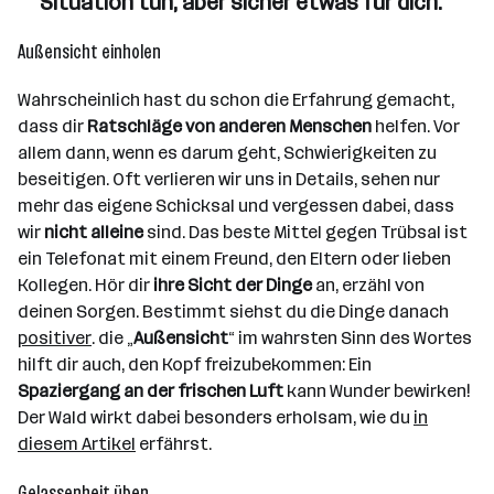
Situation tun, aber sicher etwas für dich.“
Außensicht einholen
Wahrscheinlich hast du schon die Erfahrung gemacht,
dass dir
Ratschläge von anderen Menschen
helfen. Vor
allem dann, wenn es darum geht, Schwierigkeiten zu
beseitigen. Oft verlieren wir uns in Details, sehen nur
mehr das eigene Schicksal und vergessen dabei, dass
wir
nicht alleine
sind. Das beste Mittel gegen Trübsal ist
ein Telefonat mit einem Freund, den Eltern oder lieben
Kollegen. Hör dir
ihre Sicht der Dinge
an, erzähl von
deinen Sorgen. Bestimmt siehst du die Dinge danach
positiver
. die „
Außensicht
“ im wahrsten Sinn des Wortes
hilft dir auch, den Kopf freizubekommen: Ein
Spaziergang an der frischen Luft
kann Wunder bewirken!
Der Wald wirkt dabei besonders erholsam, wie du
in
diesem Artikel
erfährst.
Gelassenheit üben