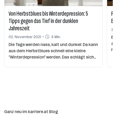
Von Herbstblues bis Winterdepression: 5
Pa
Tipps gegen das Tief in der dunklen
En
Jahreszeit
25.
02. November 2021
6 Min.
Ein
als
Die Tage werden nass, kalt und dunkel: Da kann
hö
aus dem Herbstblues schnell eine kleine
sic
"Winterdepression" werden. Das schlägt sich
an
auch auf die Leistungsfähigkeit nieder. Mit
zw
diesen fünf Tipps kommst du gut gelaunt und
Bu
produktiv durch den Winter:
wen
pa
Ganz neu im karriere.at Blog