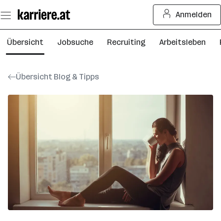
Zum
Anmelden
Seiteninhalt
springen
Übersicht
Jobsuche
Recruiting
Arbeitsleben
Übersicht Blog & Tipps