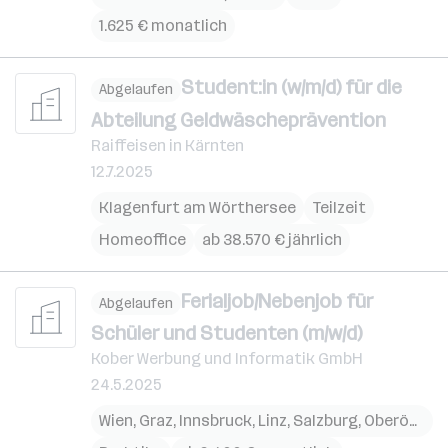
1.625 € monatlich
Student:in (w/m/d) für die
Abgelaufen
Abteilung Geldwäscheprävention
Raiffeisen in Kärnten
12.7.2025
Klagenfurt am Wörthersee
Teilzeit
Homeoffice
ab 38.570 € jährlich
Ferialjob/Nebenjob für
Abgelaufen
Schüler und Studenten (m/w/d)
Kober Werbung und Informatik GmbH
24.5.2025
Wien
,
Graz
,
Innsbruck
,
Linz
,
Salzburg
,
Oberösterreich