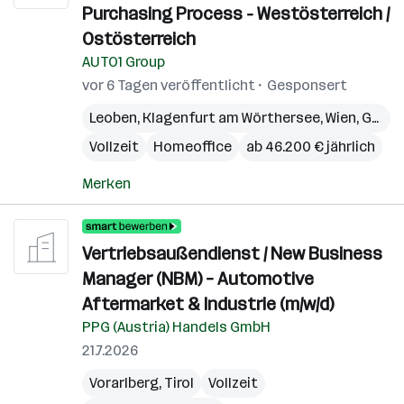
Purchasing Process - Westösterreich /
Ostösterreich
AUTO1 Group
vor 6 Tagen veröffentlicht
Gesponsert
Leoben
,
Klagenfurt am Wörthersee
,
Wien
,
Graz
,
Vollzeit
Homeoffice
ab 46.200 € jährlich
Merken
Vertriebsaußendienst / New Business
Manager (NBM) – Automotive
Aftermarket & Industrie (m/w/d)
PPG (Austria) Handels GmbH
21.7.2026
Vorarlberg
,
Tirol
Vollzeit