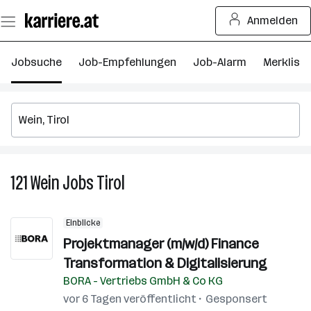
Zum
Anmelden
Seiteninhalt
springen
Jobsuche
Job-Empfehlungen
Job-Alarm
Merkliste
121
Wein
Jobs
Tirol
121
Wein
Jobs
Einblicke
in
Projektmanager (m/w/d) Finance
Tirol
Transformation & Digitalisierung
BORA - Vertriebs GmbH & Co KG
vor 6 Tagen veröffentlicht
Gesponsert