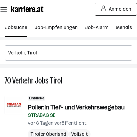
Zum
Anmelden
Seiteninhalt
springen
Jobsuche
Job-Empfehlungen
Job-Alarm
Merkliste
70
Verkehr
Jobs
Tirol
70
Verkehr
Jobs
Einblicke
in
Polier:in Tief- und Verkehrswegebau
Tirol
STRABAG SE
vor 6 Tagen veröffentlicht
Tiroler Oberland
Vollzeit