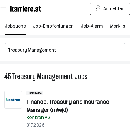
Zum
Anmelden
Seiteninhalt
springen
Jobsuche
Job-Empfehlungen
Job-Alarm
Merkliste
45
Treasury Management
Jobs
45
Treasury
Management
Einblicke
Jobs
Finance, Treasury and Insurance
Manager (m/w/d)
Kontron AG
31.7.2026